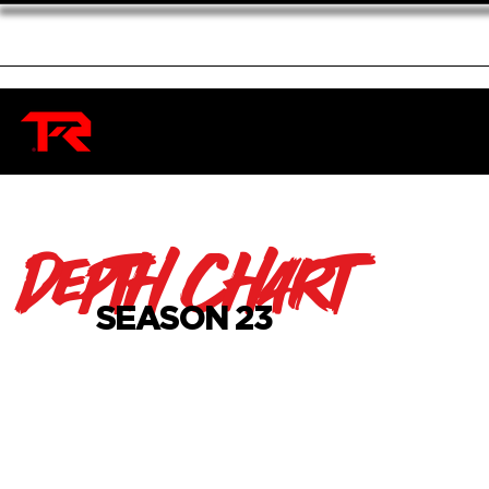
Depth Chart
SEASON 23