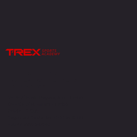
FALE CONOSCO
ENVIE UM EMAIL OU LIGUE SE
TIVER DÚVIDAS
SEDE // Erwin Reguse, 355 - Timbó
OFFICE // R. Belém - Timbó
Prédio T2 Club
Segunda à Sexta das 10:00 às 18:00
+55 47 98923-0640