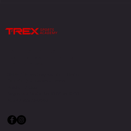
Três jogadores do Timbó Rex vão jogar
É TRICAMPEÃO! T
na Europa em 2023
e é o primeiro t
futebol american
FALE CONOSCO
ENVIE UM EMAIL OU LIGUE SE
TIVER DÚVIDAS
SEDE // Erwin Reguse, 355 - Timbó
OFFICE // R. Belém - Timbó
Prédio T2 Club
Segunda à Sexta das 10:00 às 18:00
+55 47 98923-0640