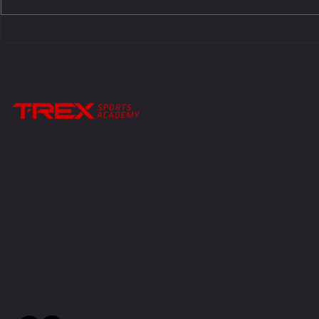
Três jogadores do Timbó Rex vão jogar
É TRICAMPEÃO! T
na Europa em 2023
e é o primeiro t
futebol american
FALE CONOSCO
ENVIE UM EMAIL OU LIGUE SE
TIVER DÚVIDAS
SEDE // Erwin Reguse, 355 - Timbó
OFFICE // R. Belém - Timbó
Prédio T2 Club
Segunda à Sexta das 10:00 às 18:00
+55 47 98923-0640