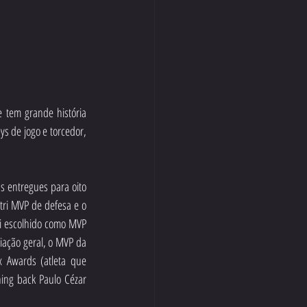
tem grande história 
s de jogo e torcedor, 
 entregues para oito 
tri MVP de defesa e o 
oi escolhido como MVP 
iação geral, o MVP da 
 Awards (atleta que 
ing back Paulo Cézar 
.