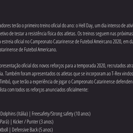
dores terão o primeiro treino oficial do ano: o Hell Day, um dia intenso de at
etivo de testar a resistência física dos atletas. Os treinos seguem nas próxim
 estreia oficial no Campeonato Catarinense de Futebol Ameircano 2020, em da
atarinense de Futebol Americano.
resentação oficial dos novos reforços para a temporada 2020, recrutados atra
ia. Também foram apresentados os atletas que se incorporam ao T-Rex vindos 
 Timbó, que terão a experiência de jogar o Campeonato Catarinense defendend
 lista com todos os reforços anunciados oficialmente:
olphins (Itália) | Freesafety/Strong safety (10 anos)
Pará) | Kicker / Punter (3 anos)
otboll | Defensive Back (5 anos)