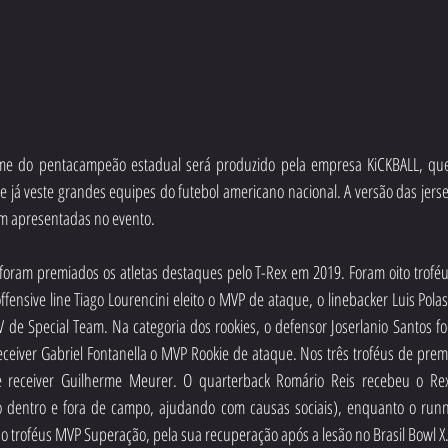
rme do pentacampeão estadual será produzido pela empresa KiCKBALL, que 
 e já veste grandes equipes do futebol americano nacional. A versão das jersey
m apresentadas no evento.
ram premiados os atletas destaques pelo T-Rex em 2019. Foram oito troféus
offensive line Tiago Lourencini eleito o MVP de ataque, o linebacker Luis Polas
PV de Special Team. Na categoria dos rookies, o defensor Joserlanio Santos f
eceiver Gabriel Fontanella o MVP Rookie de ataque. Nos três troféus de prem
 receiver Guilherme Meurer. O quarterback Romário Reis recebeu o Rex
ção dentro e fora de campo, ajudando com causas sociais), enquanto o runn
o troféus MVP Superação, pela sua recuperação após a lesão no Brasil Bowl X