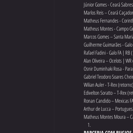
Júnior Gomes - Ceará Sabres
Marlos Reis – Ceará Caçado
Matheus Fernandes - Corinth
Matheus Montes - Campo Gr
Marcos Gomes – Santa Maria 
Guilherme Guimarães - Galo 
Rafael Fadini - Galo FA | RB 
Alan Oliveira – Ocelots | WR
Osnir Duminhaki Rosa - Para
Gabriel Teodoro Soares Chei
Wilian Auler - T-Rex (retorno
Edivelton Soratto – T-Rex (re
Ronan Candido – Mexicas FA
Arthur de Lucca – Portugues
Matheus Montes Moura – Ca
PARCERIA COM BUGIOS