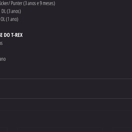
 Kicker/ Punter (3 anos e 9 meses)
 DL (3 anos)
OL (1 ano)
E DO T-REX
os
 ano